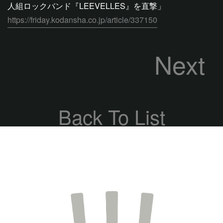
人組ロックバンド『LEEVELLES』を直撃」
https://friday.kodansha.co.jp/article/337150
Next
Back To List