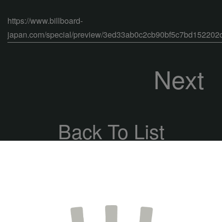
https://www.billboard-
japan.com/special/preview/3ed33ab0c2cb90bf5c7bd152202
Next
Back To List