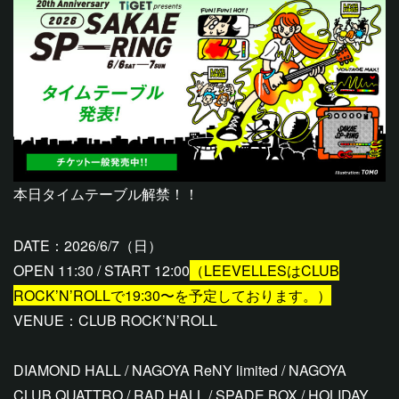
本日タイムテーブル解禁！！
DATE：2026/6/7（日）
OPEN 11:30 / START 12:00
（LEEVELLESはCLUB
ROCK’N’ROLLで19:30〜を予定しております。）
VENUE：CLUB ROCK’N’ROLL
DIAMOND HALL / NAGOYA ReNY limited / NAGOYA
CLUB QUATTRO / RAD HALL / SPADE BOX / HOLIDAY