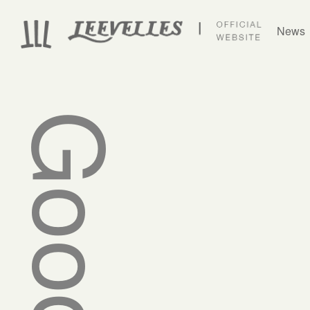
News
Goods