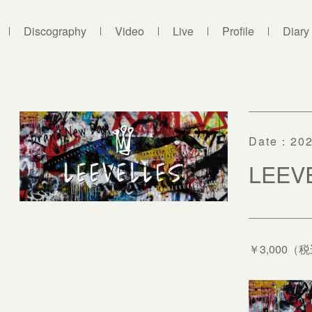
Discography
Video
Live
Profile
Diary
Date：
202
LEE
￥3,000（