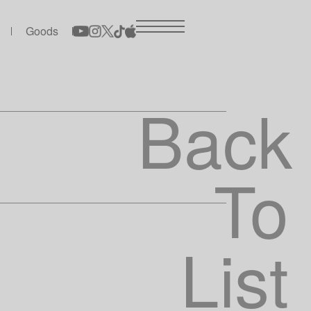
Goods
Back
To
List