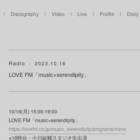
Discography
Video
Live
Profile
Diary
Radio
： 2023.10.16
LOVE FM「music×serendipity」
10/16(月) 15:00-19:00
LOVE FM「music×serendipity」
https://lovefm.co.jp/music_serendipity/programs/more
※18時台・小川紘輔スタジオ生出演