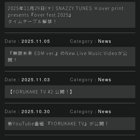
2025年11月29日(土) SNAZZY TUNES ×over print
presents『over fest 2025』
タイムテーブル解禁！
Date：
2025.11.05
Category：
News
『無限未来 EDM ver.』のNew Live Music Videoが公
開！
Date：
2025.11.03
Category：
News
【YORUKAKE TV #2 公開！】
Date：
2025.10.30
Category：
News
新YouTube番組 『YORUKAKE TV』が公開！